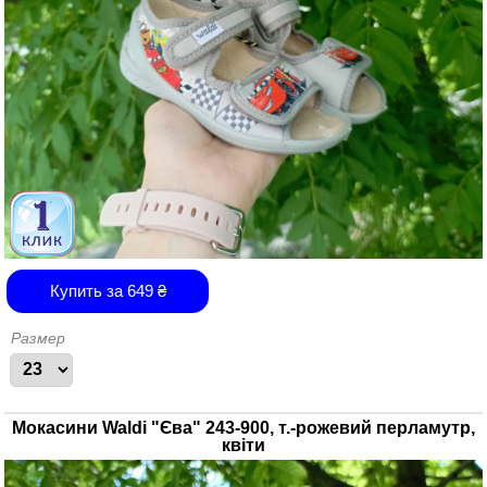
Купить за
649
₴
Размер
Мокасини Waldi "Єва" 243-900, т.-рожевий перламутр,
квіти