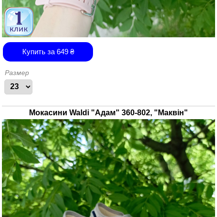
Купить за
649
₴
Размер
Мокасини Waldi "Адам" 360-802, "Маквін"