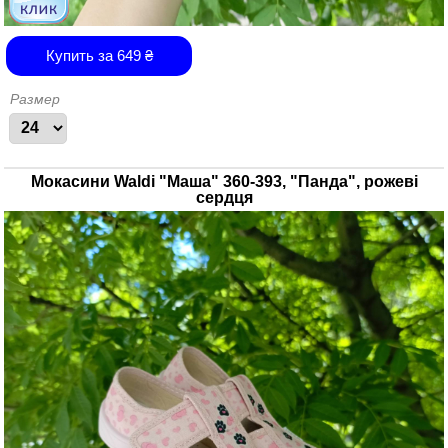
Купить за
649
₴
Размер
Мокасини Waldi "Маша" 360-393, "Панда", рожеві
сердця