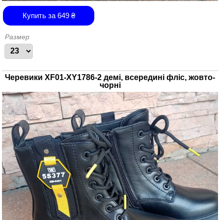
Купить за
649
₴
Размер
Черевики XF01-XY1786-2 демі, всередині фліс, жовто-
чорні