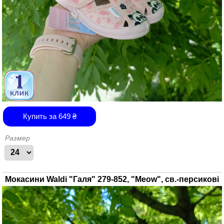
Купить за
649
₴
Размер
Мокасини Waldi "Галя" 279-852, "Meow", св.-персикові