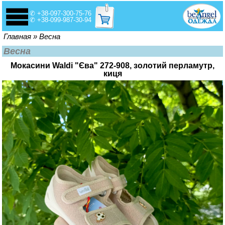
✆ +38-097-300-75-76
✆ +38-099-987-30-94
Вы здесь
Главная
»
Весна
Весна
Мокасини Waldi "Єва" 272-908, золотий перламутр,
киця