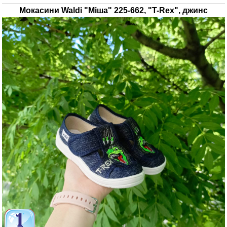
Мокасини Waldi "Міша" 225-662, "T-Rex", джинс