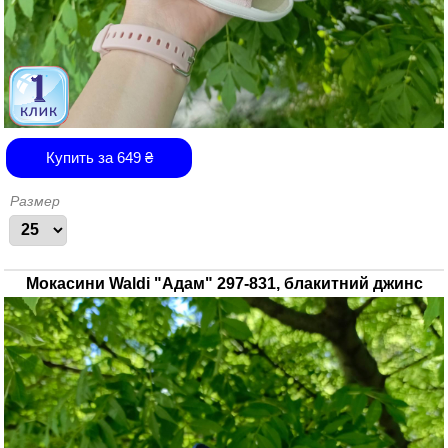
Купить за
649
₴
Размер
Мокасини Waldi "Адам" 297-831, блакитний джинс