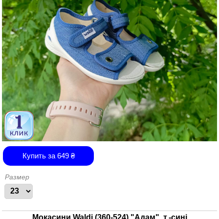
Купить за
649
₴
Размер
Мокасини Waldi (360-524) "Адам", т.-сині