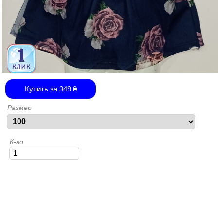
Купить за
349
₴
Размер
К-во