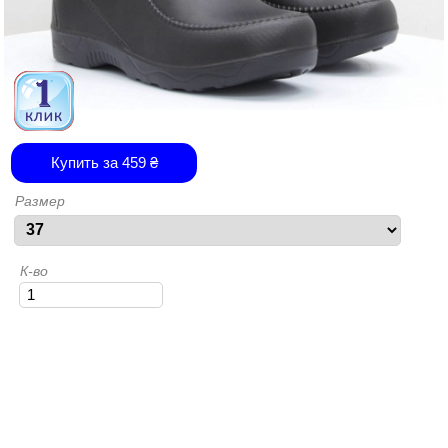
Купить за
459
₴
Размер
К-во