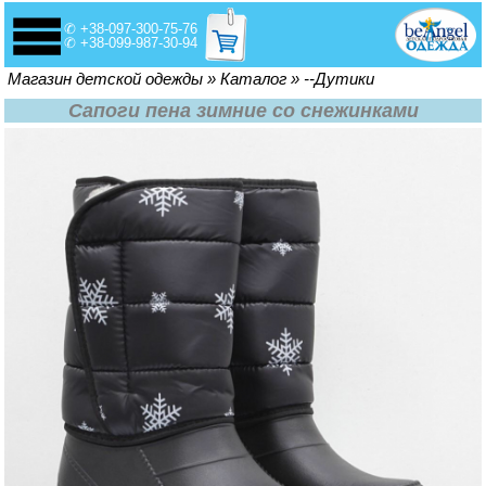
✆ +38-097-300-75-76
✆ +38-099-987-30-94
Вы здесь
Магазин детской одежды
»
Каталог
»
--Дутики
Сапоги пена зимние со снежинками