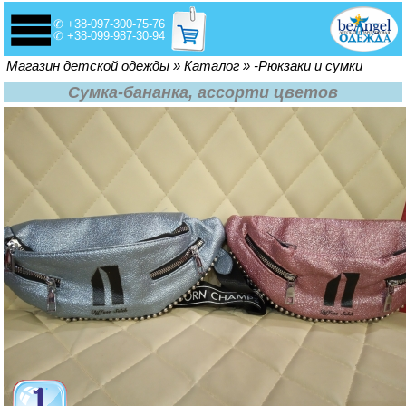
✆ +38-097-300-75-76
✆ +38-099-987-30-94
Вы здесь
Магазин детской одежды
»
Каталог
»
-Рюкзаки и сумки
Сумка-бананка, ассорти цветов