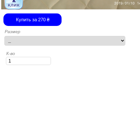
Купить за
270
₴
Размер
К-во