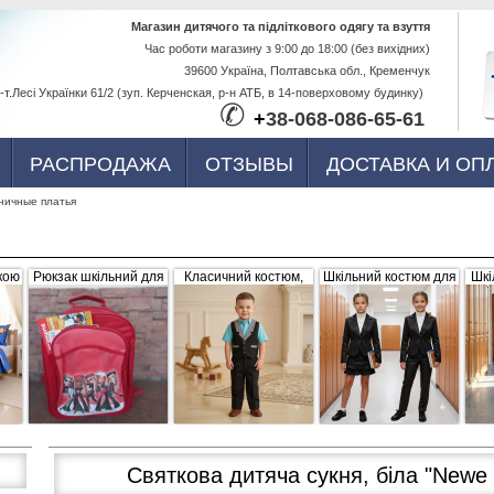
Перейти к
Магазин дитячого та підліткового одягу та взуття
Час роботи магазину з 9:00 до 18:00 (без вихідних)
основному
39600 Україна, Полтавська обл., Кременчук
содержанию
-т.Лесі Українки 61/2 (зуп. Керченская, р-н АТБ, в 14-поверховому будинку)
✆
+
38-068-086-65-61
РАСПРОДАЖА
ОТЗЫВЫ
ДОСТАВКА И ОП
ничные платья
кою
Рюкзак шкільний для
Класичний костюм,
Шкільний костюм для
Шкі
ва,
дівчинки "Братс",
чорний з сіро-білими
дівчинки, трійка
р
червоний, плащівка
вставками (жилетка +
056656
штани)
Святкова дитяча сукня, біла "Newe