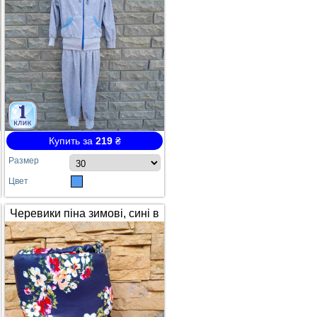
Купить за
219
₴
Размер
Цвет
Черевики піна зимові, сині в
квітах