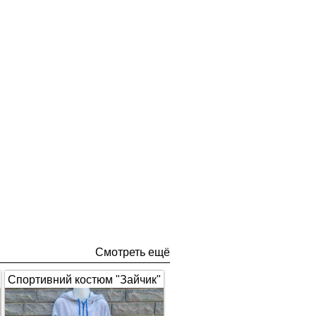
Смотреть ещё
Спортивний костюм "Зайчик"
з вушками, сірий з синім 1672
(арт.326)