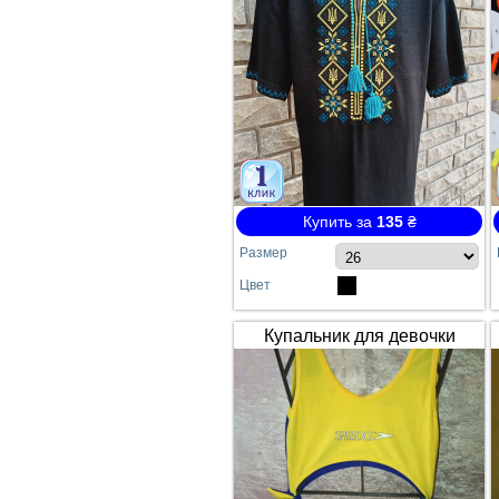
Купить за
135
₴
Размер
Цвет
Купальник для девочки
SPEEDO жёлто-синий
сдельный №64