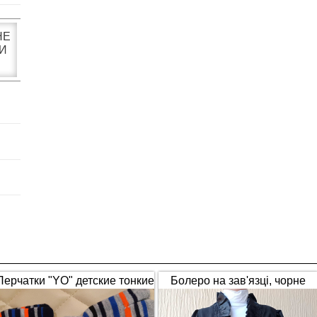
НЕ
И
Перчатки "YO" детские тонкие
Болеро на зав'язці, чорне
полосатые
(1653)