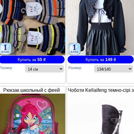
Купить за
55
₴
Купить за
149
₴
Размер
Размер
Рюкзак школьный с феей
Чоботи Kellaifeng темно-сірі з
Winx / Винкс
білим хутром і ремінцем