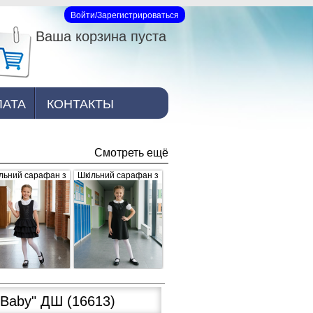
Войти/Зарегистрироваться
Вход на сайт
Ваша корзина пуста
ЛАТА
КОНТАКТЫ
Смотреть ещё
льний сарафан з
Шкільний сарафан з
юшами, чорний
брошкою, чорний
 Baby" ДШ
(16613)