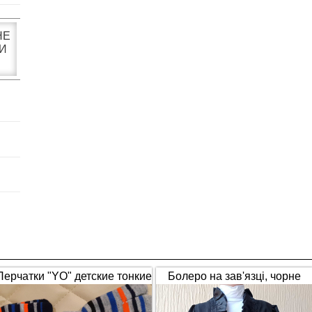
НЕ
И
Перчатки "YO" детские тонкие
Болеро на зав'язці, чорне
полосатые
(1653)