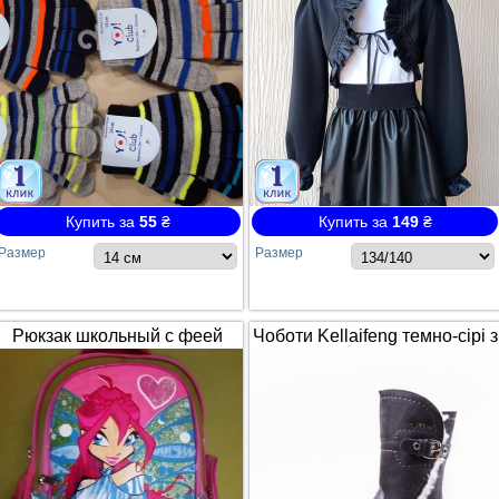
Купить за
55
₴
Купить за
149
₴
Размер
Размер
Рюкзак школьный с феей
Чоботи Kellaifeng темно-сірі з
Winx / Винкс
білим хутром і ремінцем