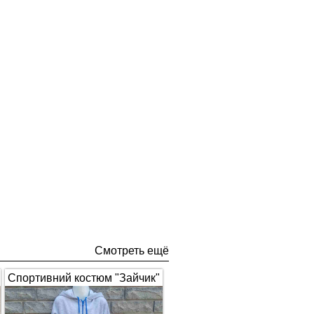
Смотреть ещё
Спортивний костюм "Зайчик"
з вушками, сірий з синім 1672
(арт.326)