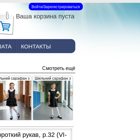
Войти/Зарегистрироваться
Вход на сайт
Ваша корзина пуста
ЛАТА
КОНТАКТЫ
Смотреть ещё
льний сарафан з
Шкільний сарафан з
юшами, чорний
брошкою, чорний
роткий рукав, р.32
(VI-