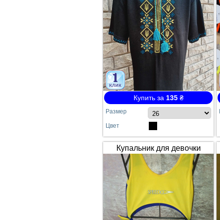
Купить за
135
₴
Размер
Цвет
Купальник для девочки
SPEEDO жёлто-синий
сдельный №64