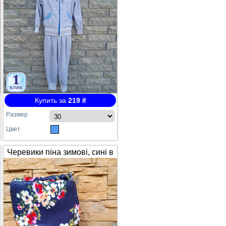
Купить за
219
₴
Размер
Цвет
Черевики піна зимові, сині в
квітах