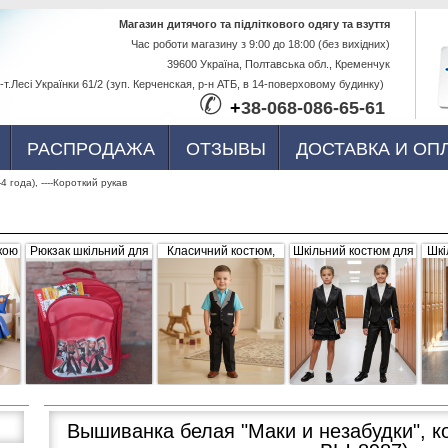
Перейти к
Магазин дитячого та підліткового одягу та взуття
Час роботи магазину з 9:00 до 18:00 (без вихідних)
основному
39600 Україна, Полтавська обл., Кременчук
содержанию
-т.Лесі Українки 61/2 (зуп. Керченская, р-н АТБ, в 14-поверховому будинку)
✆
+
38-068-086-65-61
РАСПРОДАЖА
ОТЗЫВЫ
ДОСТАВКА И ОП
3-4 года), ----Короткий рукав
кою
Рюкзак шкільний для
Класичний костюм,
Шкільний костюм для
Шкі
ва,
дівчинки "Братс",
чорний з сіро-білими
дівчинки, трійка
р
червоний, плащівка
вставками (жилетка +
056656
штани)
Вышиванка белая "Маки и незабудки", ко