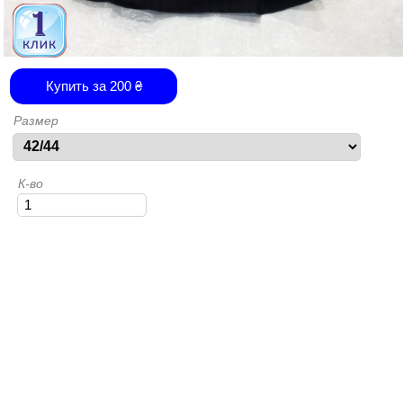
Купить за
200
₴
Размер
К-во