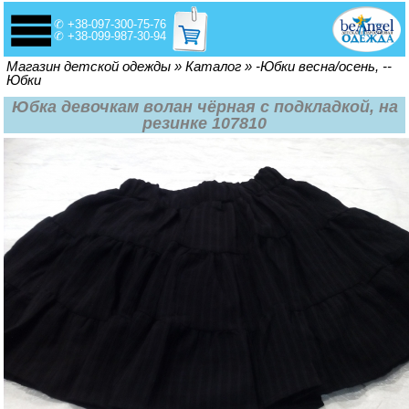
✆ +38-097-300-75-76
✆ +38-099-987-30-94
Вы здесь
Магазин детской одежды
»
Каталог
»
-Юбки весна/осень, --
Юбки
Юбка девочкам волан чёрная с подкладкой, на
резинке 107810