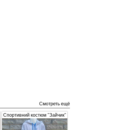
Смотреть ещё
Спортивний костюм "Зайчик"
з вушками, сірий з синім 1672
(арт.326)