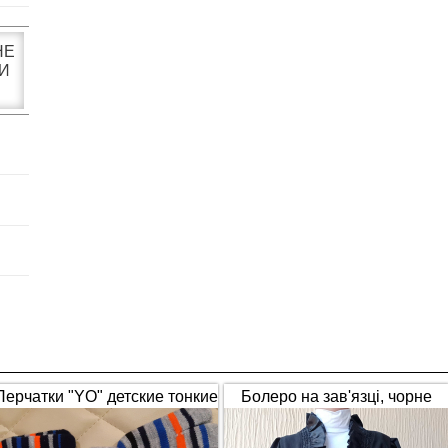
НЕ
И
Перчатки "YO" детские тонкие
Болеро на зав'язці, чорне
полосатые
(1653)