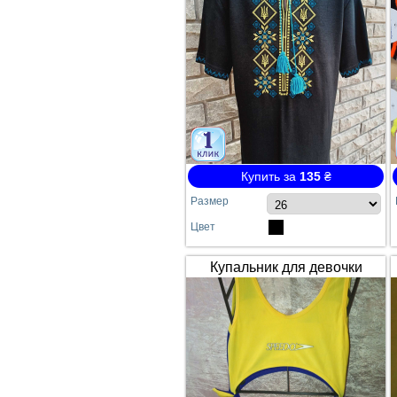
Купить за
135
₴
Размер
Цвет
Купальник для девочки
SPEEDO жёлто-синий
сдельный №64