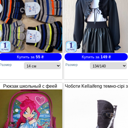
Купить за
55
₴
Купить за
149
₴
Размер
Размер
Рюкзак школьный с феей
Чоботи Kellaifeng темно-сірі з
Winx / Винкс
білим хутром і ремінцем