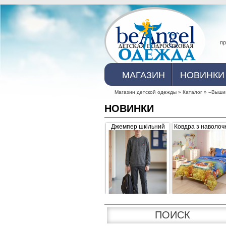
пр
Главное меню
МАГАЗИН
НОВИНКИ
Магазин детской одежды
»
Каталог
»
--Выши
НОВИНКИ
Вы здесь
Джемпер шкільний
Ковдра з наволоч
для хлопчика, сірий з
07-30 "Sofi" роже
невеликим начісом
синя
ПОИСК