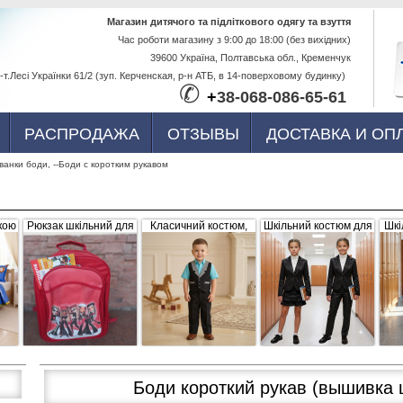
Перейти к
Магазин дитячого та підліткового одягу та взуття
Час роботи магазину з 9:00 до 18:00 (без вихідних)
основному
39600 Україна, Полтавська обл., Кременчук
содержанию
-т.Лесі Українки 61/2 (зуп. Керченская, р-н АТБ, в 14-поверховому будинку)
✆
+
38-068-086-65-61
РАСПРОДАЖА
ОТЗЫВЫ
ДОСТАВКА И ОП
ванки боди, --Боди с коротким рукавом
кою
Рюкзак шкільний для
Класичний костюм,
Шкільний костюм для
Шкі
ва,
дівчинки "Братс",
чорний з сіро-білими
дівчинки, трійка
р
червоний, плащівка
вставками (жилетка +
056656
штани)
Боди короткий рукав (вышивка 