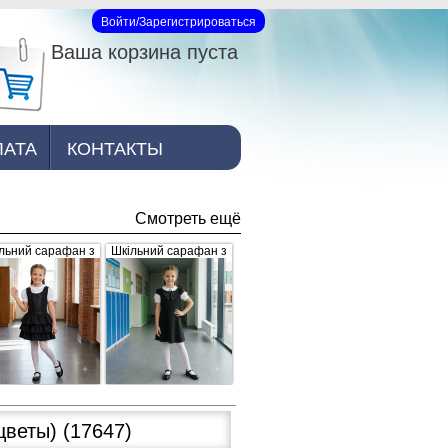
Войти/Зарегистрироваться
Вход на сайт
Ваша корзина пуста
ЛАТА
КОНТАКТЫ
Смотреть ещё
льний сарафан з
Шкільний сарафан з
юшами, чорний
брошкою, чорний
цветы)
(17647)