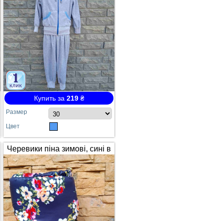
Купить за
219
₴
Размер
Цвет
Черевики піна зимові, сині в
квітах