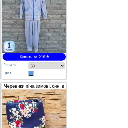
Купить за
219
₴
Размер
Цвет
Черевики піна зимові, сині в
квітах