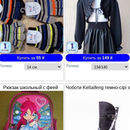
Купить за
55
₴
Купить за
149
₴
Размер
Размер
Рюкзак школьный с феей
Чоботи Kellaifeng темно-сірі з
Winx / Винкс
білим хутром і ремінцем