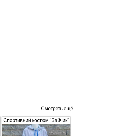
Смотреть ещё
Спортивний костюм "Зайчик"
з вушками, сірий з синім 1672
(арт.326)