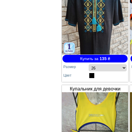
Купить за
135
₴
Размер
Цвет
Купальник для девочки
SPEEDO жёлто-синий
сдельный №64