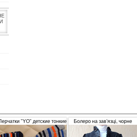
НЕ
И
Перчатки "YO" детские тонкие
Болеро на зав'язці, чорне
полосатые
(1653)