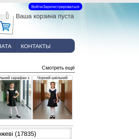
Войти/Зарегистрироваться
Вход на сайт
Ваша корзина пуста
ЛАТА
КОНТАКТЫ
Смотреть ещё
льний сарафан з
Чорний шкільний
рошкою, чорний
сарафан для дівчинки
з рюшками внизу та
завищеним поясом
(арт.398)
ожеві
(17835)