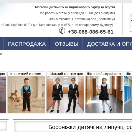
Перейти к
Магазин дитячого та підліткового одягу та взуття
Час роботи магазину з 9:00 до 18:00 (без вихідних)
основному
39600 Україна, Полтавська обл., Кременчук
содержанию
-т.Лесі Українки 61/2 (зуп. Керченская, р-н АТБ, в 14-поверховому будинку)
✆
+
38-068-086-65-61
РАСПРОДАЖА
ОТЗЫВЫ
ДОСТАВКА И ОП
ая
для
Класичний костюм,
Шкільний костюм для
Шкільний сарафан з
Шкі
,
чорний з сіро-білими
дівчинки, трійка
рюшами, чорний
б
вка
вставками (жилетка +
штани)
Босоніжки дитячі на липучці р