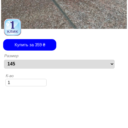
Купить за
359
₴
Размер
К-во