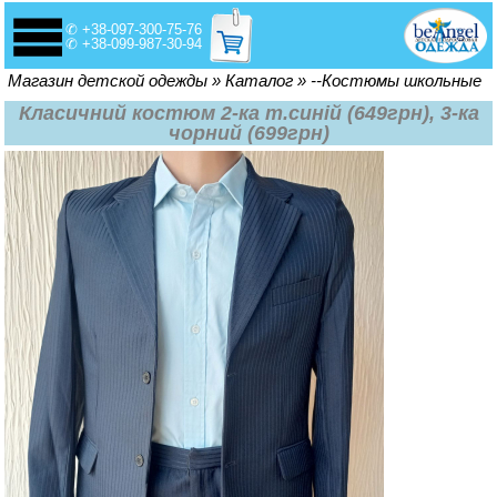
✆ +38-097-300-75-76
✆ +38-099-987-30-94
Вы здесь
Магазин детской одежды
»
Каталог
»
--Костюмы школьные
Класичний костюм 2-ка т.синій (649грн), 3-ка
чорний (699грн)