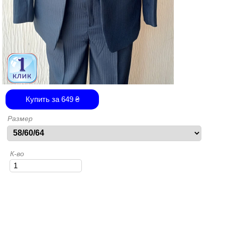
Купить за
649
₴
Размер
К-во