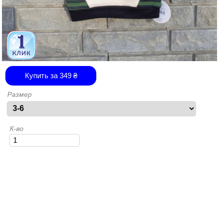
Купить за
349
₴
Размер
К-во