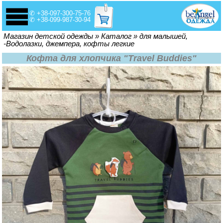
✆ +38-097-300-75-76
✆ +38-099-987-30-94
Вы здесь
Магазин детской одежды
»
Каталог
»
для малышей,
-Водолазки, джемпера, кофты легкие
Кофта для хлопчика "Travel Buddies"