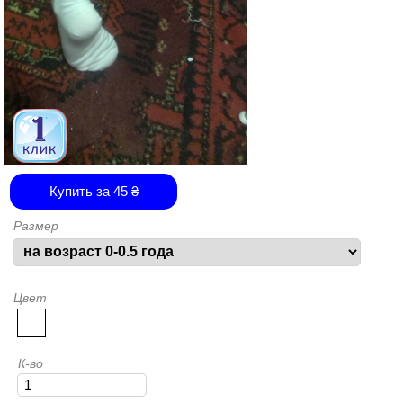
Купить за
45
₴
Размер
Цвет
К-во