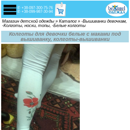
✆ +38-097-300-75-76
✆ +38-099-987-30-94
Вы здесь
Магазин детской одежды
»
Каталог
»
-Вышиванки девочкам,
-Колготы, носки, топы, -Белые колготы
Колготы для девочки белые с маками под
вышиванку, колготы-вышиванки