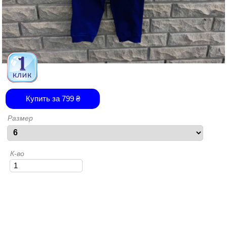
Купить за
799
₴
Размер
К-во