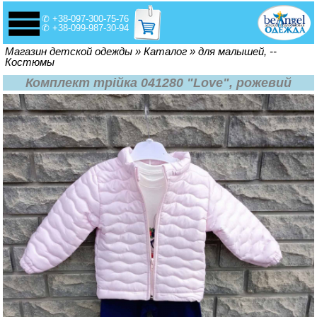
✆ +38-097-300-75-76
✆ +38-099-987-30-94
Вы здесь
Магазин детской одежды
»
Каталог
»
для малышей, --
Костюмы
Комплект трійка 041280 "Love", рожевий