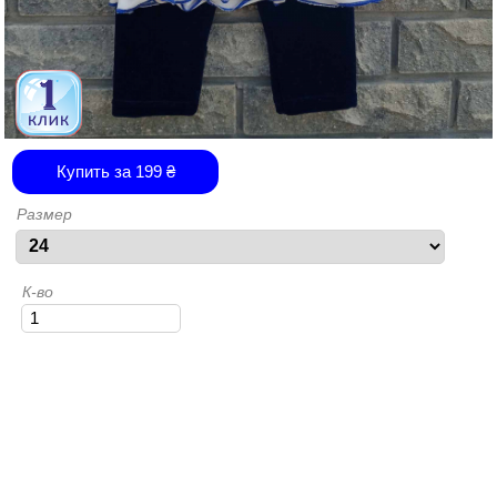
Купить за
199
₴
Размер
К-во