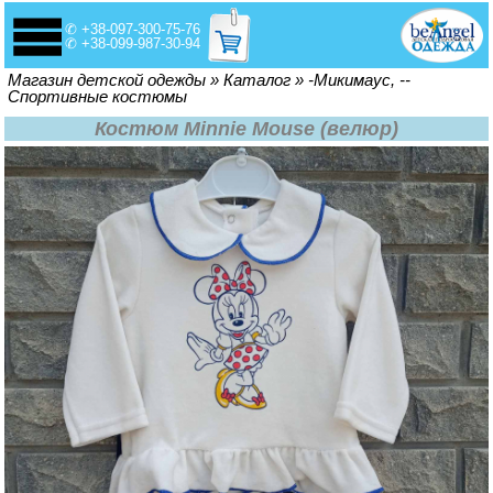
✆ +38-097-300-75-76
✆ +38-099-987-30-94
Вы здесь
Магазин детской одежды
»
Каталог
»
-Микимаус, --
Спортивные костюмы
Костюм Minnie Mouse (велюр)