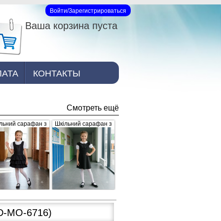
Войти/Зарегистрироваться
Вход на сайт
Ваша корзина пуста
ЛАТА
КОНТАКТЫ
Смотреть ещё
льний сарафан з
Шкільний сарафан з
юшами, чорний
брошкою, чорний
-МО-6716)