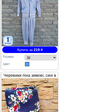
Купить за
219
₴
Размер
Цвет
Черевики піна зимові, сині в
квітах