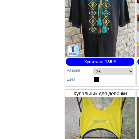
Купить за
135
₴
Размер
Цвет
Купальник для девочки
SPEEDO жёлто-синий
сдельный №64