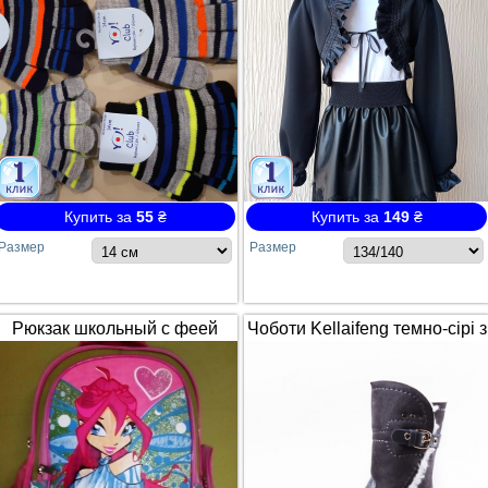
Купить за
55
₴
Купить за
149
₴
Размер
Размер
Рюкзак школьный с феей
Чоботи Kellaifeng темно-сірі з
Winx / Винкс
білим хутром і ремінцем