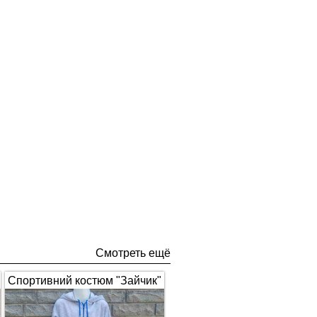
Смотреть ещё
Спортивний костюм "Зайчик"
з вушками, сірий з синім 1672
(арт.326)