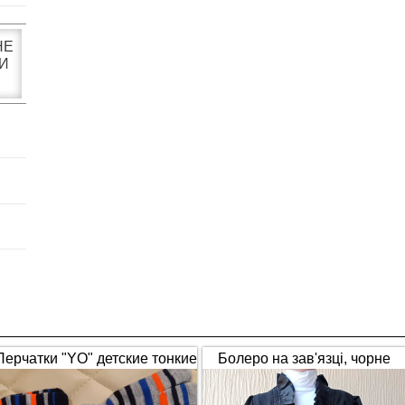
НЕ
И
Перчатки "YO" детские тонкие
Болеро на зав'язці, чорне
полосатые
(1653)