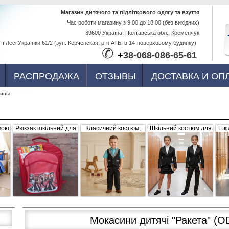
Перейти к
Магазин дитячого та підліткового одягу та взуття
Час роботи магазину з 9:00 до 18:00 (без вихідних)
основному
39600 Україна, Полтавська обл., Кременчук
содержанию
-т.Лесі Українки 61/2 (зуп. Керченская, р-н АТБ, в 14-поверховому будинку)
✆
+
38-068-086-65-61
РАСПРОДАЖА
ОТЗЫВЫ
ДОСТАВКА И ОП
сины
кою
Рюкзак шкільний для
Класичний костюм,
Шкільний костюм для
Шкі
ва,
дівчинки "Братс",
чорний з сіро-білими
дівчинки, трійка
р
червоний, плащівка
вставками (жилетка +
056656
штани)
Мокасини дитячі "Ракета"
(OD