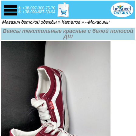
✆ +38-097-300-75-76
✆ +38-099-987-30-94
Вы здесь
Магазин детской одежды
»
Каталог
»
--Мокасины
Вансы текстильные красные с белой полосой
ДШ