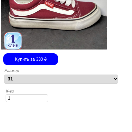
Купить за
339
₴
Размер
К-во