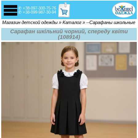
✆ +38-097-300-75-76
✆ +38-099-987-30-94
Вы здесь
Магазин детской одежды
»
Каталог
»
--Сарафаны школьные
Сарафан шкільний чорний, спереду квіти
(108914)