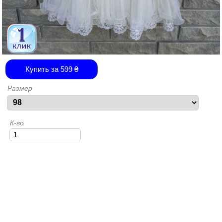
Купить за
599
₴
Размер
К-во