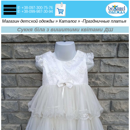
✆ +38-097-300-75-76
✆ +38-099-987-30-94
Вы здесь
Магазин детской одежды
»
Каталог
»
-Праздничные платья
Сукня біла з вишитими квітами ДШ