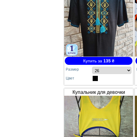
Купить за
135
₴
Размер
Цвет
Купальник для девочки
SPEEDO жёлто-синий
сдельный №64