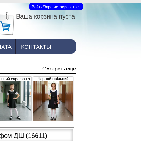
Войти/Зарегистрироваться
Вход на сайт
Ваша корзина пуста
ЛАТА
КОНТАКТЫ
Смотреть ещё
льний сарафан з
Чорний шкільний
рошкою, чорний
сарафан для дівчинки
з рюшками внизу та
завищеним поясом
(арт.398)
ейфом ДШ
(16611)