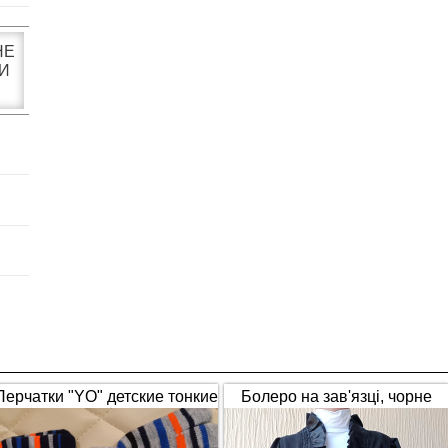
НЕ
И
Перчатки "YO" детские тонкие
Болеро на зав'язці, чорне
полосатые
(1653)