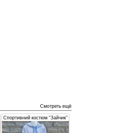
Смотреть ещё
Спортивний костюм "Зайчик"
з вушками, сірий з синім 1672
(арт.326)