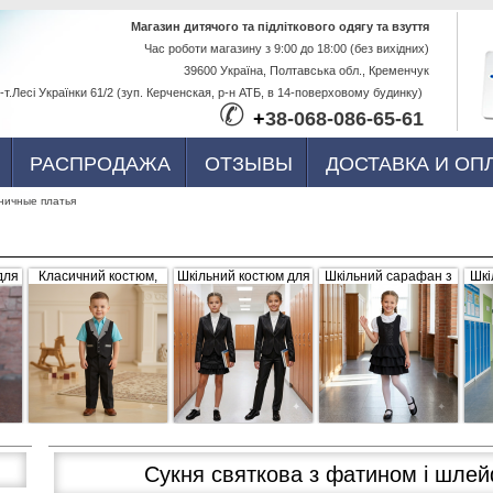
Перейти к
Магазин дитячого та підліткового одягу та взуття
Час роботи магазину з 9:00 до 18:00 (без вихідних)
основному
39600 Україна, Полтавська обл., Кременчук
содержанию
-т.Лесі Українки 61/2 (зуп. Керченская, р-н АТБ, в 14-поверховому будинку)
✆
+
38-068-086-65-61
РАСПРОДАЖА
ОТЗЫВЫ
ДОСТАВКА И ОП
ничные платья
для
Класичний костюм,
Шкільний костюм для
Шкільний сарафан з
Шкі
,
чорний з сіро-білими
дівчинки, трійка
рюшами, чорний
б
вка
вставками (жилетка +
штани)
Сукня святкова з фатином і шл