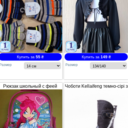
Купить за
55
₴
Купить за
149
₴
Размер
Размер
Рюкзак школьный с феей
Чоботи Kellaifeng темно-сірі з
Winx / Винкс
білим хутром і ремінцем