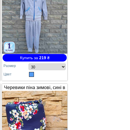
Купить за
219
₴
Размер
Цвет
Черевики піна зимові, сині в
квітах