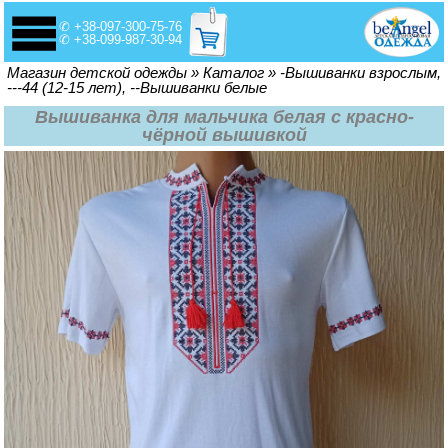
✆ +38-097-300-75-76
✆ +38-099-987-30-94
Вы здесь
Магазин детской одежды
»
Каталог
»
-Вышиванки взрослым,
---44 (12-15 лет), --Вышиванки белые
Вышиванка для мальчика белая с красно-
чёрной вышивкой