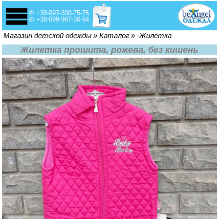
✆ +38-097-300-75-76
✆ +38-099-987-30-94
Вы здесь
Магазин детской одежды
»
Каталог
»
-Жилетка
Жилетка прошита, рожева, без кишень