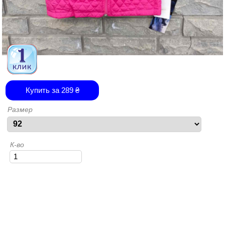
Купить за
289
₴
Размер
К-во