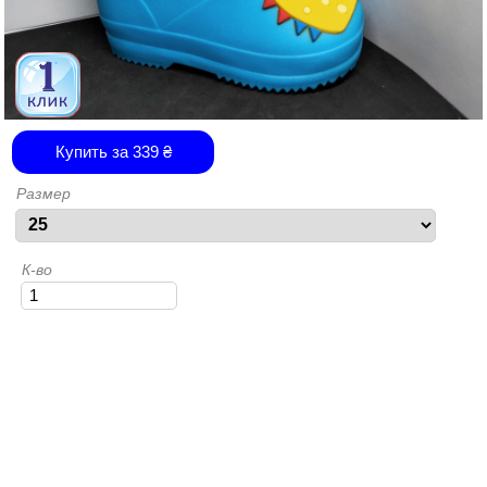
Купить за
339
₴
Размер
К-во