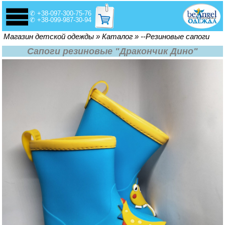
✆ +38-097-300-75-76
✆ +38-099-987-30-94
Вы здесь
Магазин детской одежды
»
Каталог
»
--Резиновые сапоги
Сапоги резиновые "Дракончик Дино"