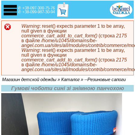
✆ +38-097-300-75-76
✆ +38-099-987-30-94
Сообщение об ошибке
Warning
: reset() expects parameter 1 to be array,
null given в функции
commerce_cart_add_to_cart_form()
(строка
2175
в файле
/home/u1045/domains/be-
angel.com.ua/sites/all/modules/contrib/commerce/m
Warning
: reset() expects parameter 1 to be array,
null given в функции
commerce_cart_add_to_cart_form()
(строка
2175
в файле
/home/u1045/domains/be-
angel.com.ua/sites/all/modules/contrib/commerce/m
Вы здесь
Магазин детской одежды
»
Каталог
»
--Резиновые сапоги
Гумові чоботи сині зі знімною панчохою