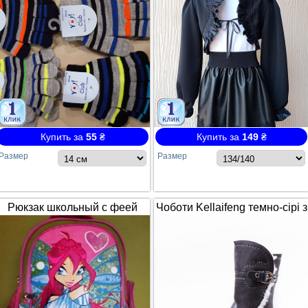
Купить за
55
₴
Купить за
149
₴
Размер
Размер
Рюкзак школьный с феей
Чоботи Kellaifeng темно-сірі з
Winx / Винкс
білим хутром і ремінцем