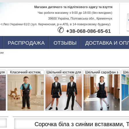
Перейти к
Магазин дитячого та підліткового одягу та взуття
Час роботи магазину з 9:00 до 18:00 (без вихідних)
основному
39600 Україна, Полтавська обл., Кременчук
содержанию
-т.Лесі Українки 61/2 (зуп. Керченская, р-н АТБ, в 14-поверховому будинку)
✆
+
38-068-086-65-61
РАСПРОДАЖА
ОТЗЫВЫ
ДОСТАВКА И ОП
шки
для
Класичний костюм,
Шкільний костюм для
Шкільний сарафан з
Шкі
,
чорний з сіро-білими
дівчинки, трійка
рюшами, чорний
б
вка
вставками (жилетка +
штани)
Сорочка біла з синіми вставками, 