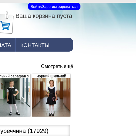
Войти/Зарегистрироваться
Вход на сайт
Ваша корзина пуста
ЛАТА
КОНТАКТЫ
Смотреть ещё
льний сарафан з
Чорний шкільний
рошкою, чорний
сарафан для дівчинки
з рюшками внизу та
завищеним поясом
(арт.398)
Туреччина
(17929)