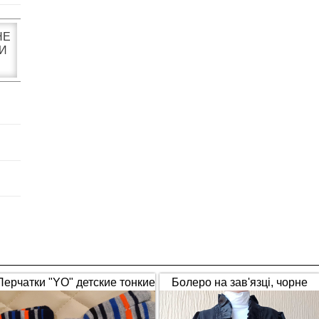
НЕ
И
Перчатки "YO" детские тонкие
Болеро на зав'язці, чорне
полосатые
(1653)