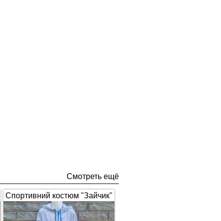
Смотреть ещё
Спортивний костюм "Зайчик"
з вушками, сірий з синім 1672
(арт.326)