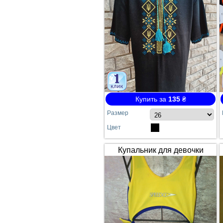
Купить за
135
₴
Размер
Цвет
Купальник для девочки
SPEEDO жёлто-синий
сдельный №64