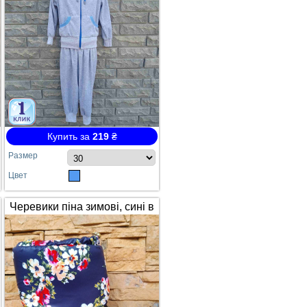
Купить за
219
₴
Размер
Цвет
Черевики піна зимові, сині в
квітах