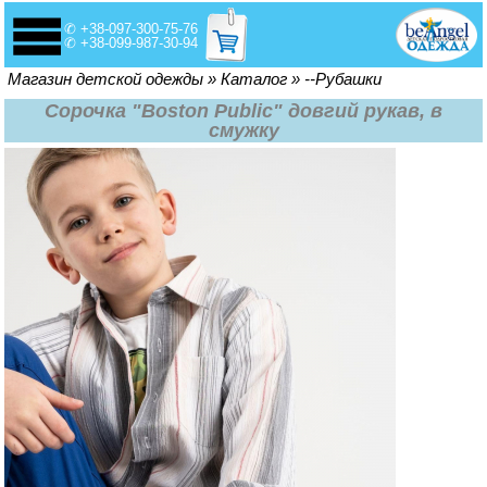
✆ +38-097-300-75-76
✆ +38-099-987-30-94
Вы здесь
Магазин детской одежды
»
Каталог
»
--Рубашки
Сорочка "Boston Public" довгий рукав, в
смужку