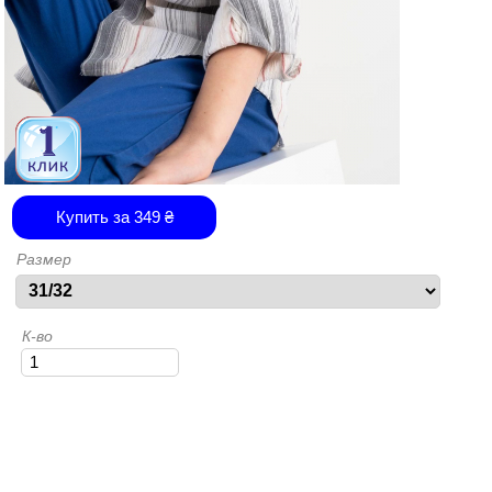
Купить за
349
₴
Размер
К-во