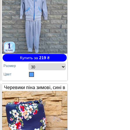
Купить за
219
₴
Размер
Цвет
Черевики піна зимові, сині в
квітах