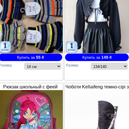
Купить за
55
₴
Купить за
149
₴
Размер
Размер
Рюкзак школьный с феей
Чоботи Kellaifeng темно-сірі з
Winx / Винкс
білим хутром і ремінцем