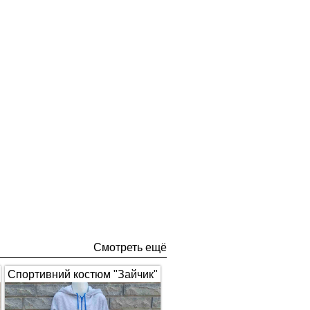
Смотреть ещё
Спортивний костюм "Зайчик"
з вушками, сірий з синім 1672
(арт.326)