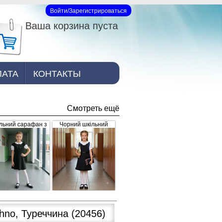
Войти/Зарегистрироваться
Вход на сайт
Ваша корзина пуста
ЛАТА
КОНТАКТЫ
Смотреть ещё
льний сарафан з
Чорний шкільний
рошкою, чорний
сарафан для дівчинки
з рюшками внизу та
завищеним поясом
(арт.398)
hno, Туреччина
(20456)