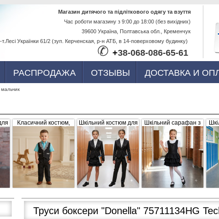
Перейти к
Магазин дитячого та підліткового одягу та взуття
Час роботи магазину з 9:00 до 18:00 (без вихідних)
основному
39600 Україна, Полтавська обл., Кременчук
содержанию
-т.Лесі Українки 61/2 (зуп. Керченская, р-н АТБ, в 14-поверховому будинку)
✆
+
38-068-086-65-61
РАСПРОДАЖА
ОТЗЫВЫ
ДОСТАВКА И ОП
 мальчик
для
Класичний костюм,
Шкільний костюм для
Шкільний сарафан з
Шкі
,
чорний з сіро-білими
дівчинки, трійка
рюшами, чорний
б
вка
вставками (жилетка +
штани)
Труси боксери "Donella" 75711134HG Tec