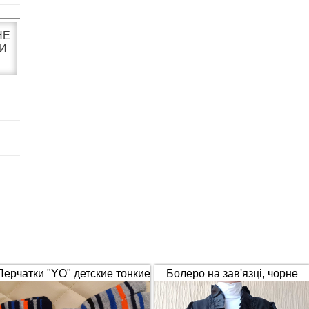
НЕ
И
Перчатки "YO" детские тонкие
Болеро на зав'язці, чорне
полосатые
(1653)