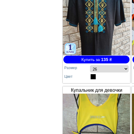
Купить за
135
₴
Размер
Цвет
Купальник для девочки
SPEEDO жёлто-синий
сдельный №64