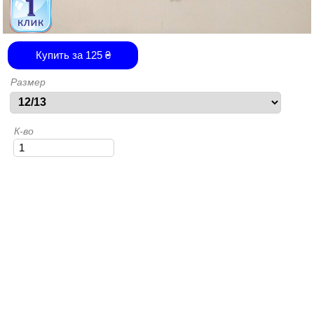
Купить за
125
₴
Размер
К-во