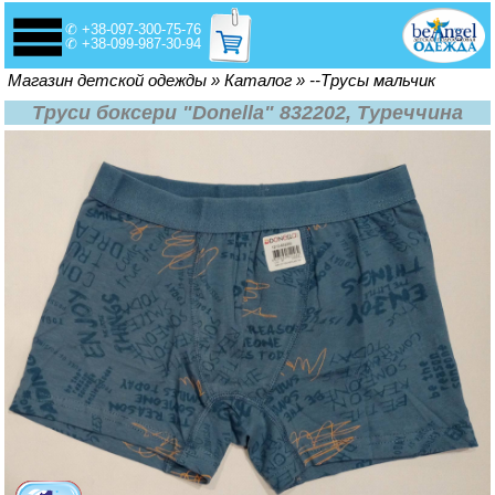
✆ +38-097-300-75-76
✆ +38-099-987-30-94
Вы здесь
Магазин детской одежды
»
Каталог
»
--Трусы мальчик
Труси боксери "Donella" 832202, Туреччина