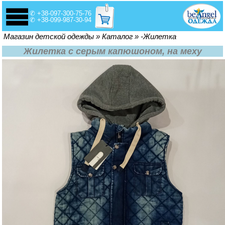
✆ +38-097-300-75-76
✆ +38-099-987-30-94
Вы здесь
Магазин детской одежды
»
Каталог
»
-Жилетка
Жилетка с серым капюшоном, на меху