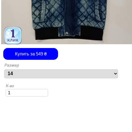
Купить за
549
₴
Размер
К-во