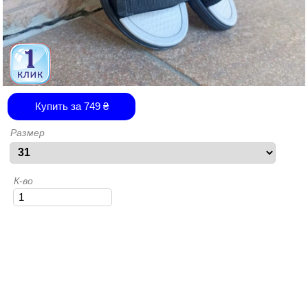
Купить за
749
₴
Размер
К-во