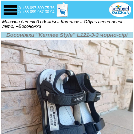
✆ +38-097-300-75-76
✆ +38-099-987-30-94
Вы здесь
Магазин детской одежды
»
Каталог
»
Обувь весна-осень-
лето, --Босоножки
Босоніжки "Kerniee Style" L121-3-3 чорно-сірі