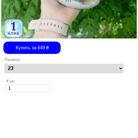
Купить за
649
₴
Размер
К-во