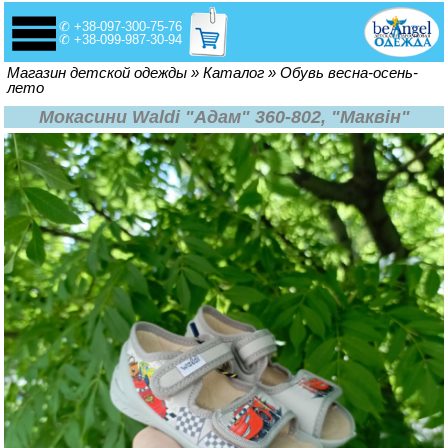
✆ +38-097-300-75-76
✆ +38-099-987-30-94
Вы здесь
Магазин детской одежды
»
Каталог
»
Обувь весна-осень-
лето
Мокасини Waldi "Адам" 360-802, "Маквін"