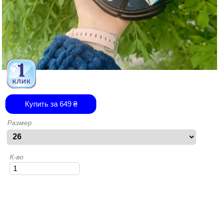
Купить за
649
₴
Размер
К-во