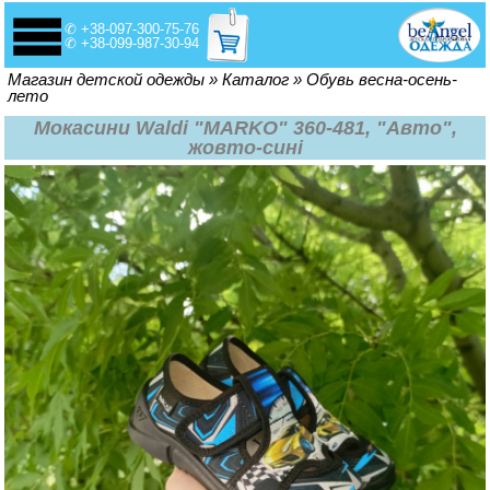
✆ +38-097-300-75-76
✆ +38-099-987-30-94
Вы здесь
Магазин детской одежды
»
Каталог
»
Обувь весна-осень-
лето
Мокасини Waldi "MARKO" 360-481, "Авто",
жовто-сині