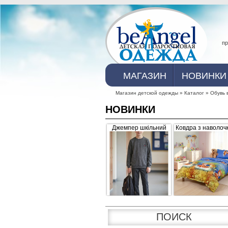
пр
Главное меню
МАГАЗИН
НОВИНКИ
Магазин детской одежды
»
Каталог
»
Обувь 
НОВИНКИ
Вы здесь
Джемпер шкільний
Ковдра з наволоч
для хлопчика, сірий з
07-30 "Sofi" роже
невеликим начісом
синя
ПОИСК