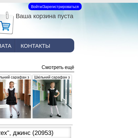
Войти/Зарегистрироваться
Вход на сайт
Ваша корзина пуста
ЛАТА
КОНТАКТЫ
Смотреть ещё
льний сарафан з
Шкільний сарафан з
юшами, чорний
брошкою, чорний
Rex", джинс
(20953)