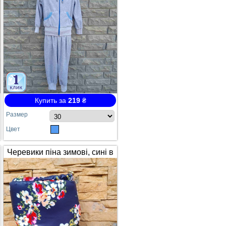
Купить за
219
₴
Размер
Цвет
Черевики піна зимові, сині в
квітах