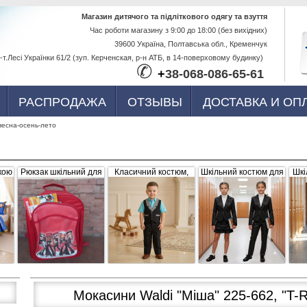
Перейти к
Магазин дитячого та підліткового одягу та взуття
Час роботи магазину з 9:00 до 18:00 (без вихідних)
основному
39600 Україна, Полтавська обл., Кременчук
содержанию
-т.Лесі Українки 61/2 (зуп. Керченская, р-н АТБ, в 14-поверховому будинку)
✆
+
38-068-086-65-61
РАСПРОДАЖА
ОТЗЫВЫ
ДОСТАВКА И ОП
весна-осень-лето
кою
Рюкзак шкільний для
Класичний костюм,
Шкільний костюм для
Шкі
ва,
дівчинки "Братс",
чорний з сіро-білими
дівчинки, трійка
р
червоний, плащівка
вставками (жилетка +
056656
штани)
Мокасини Waldi "Міша" 225-662, "T-