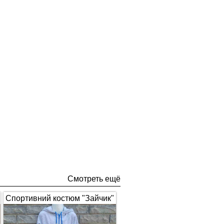
Смотреть ещё
Спортивний костюм "Зайчик"
з вушками, сірий з синім 1672
(арт.326)