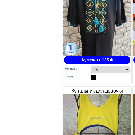
Купить за
135
₴
Размер
Цвет
Купальник для девочки
SPEEDO жёлто-синий
сдельный №64