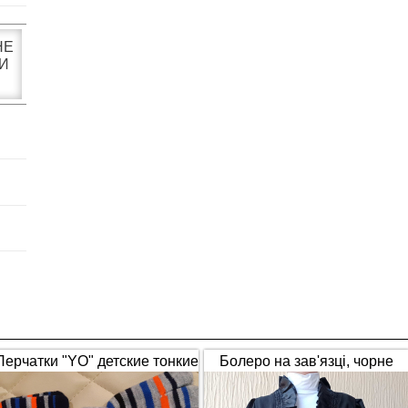
НЕ
И
Перчатки "YO" детские тонкие
Болеро на зав'язці, чорне
полосатые
(1653)