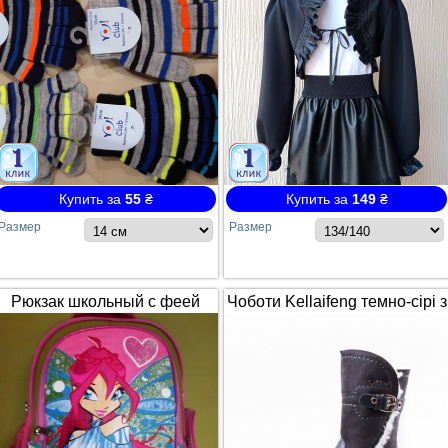
Купить за
55
₴
Купить за
149
₴
Размер
Размер
Рюкзак школьный с феей
Чоботи Kellaifeng темно-сірі з
Winx / Винкс
білим хутром і ремінцем