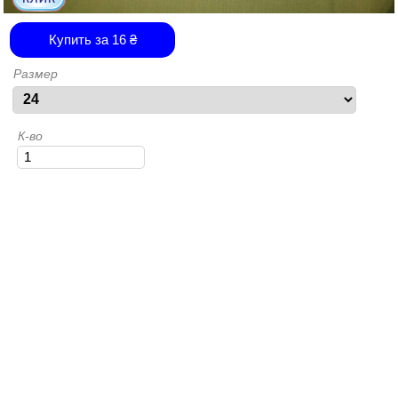
Купить за
16
₴
Размер
К-во