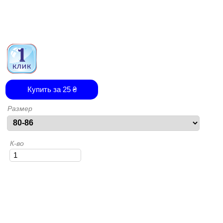
Купить за
25
₴
Размер
К-во