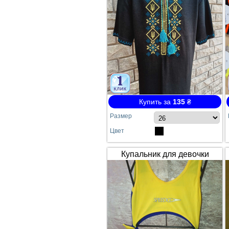
Купить за
135
₴
Размер
Цвет
Купальник для девочки
SPEEDO жёлто-синий
сдельный №64