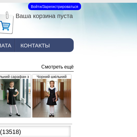
Войти/Зарегистрироваться
Вход на сайт
Ваша корзина пуста
ЛАТА
КОНТАКТЫ
Смотреть ещё
льний сарафан з
Чорний шкільний
рошкою, чорний
сарафан для дівчинки
з рюшками внизу та
завищеним поясом
(арт.398)
(13518)