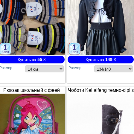
Купить за
55
₴
Купить за
149
₴
Размер
Размер
Рюкзак школьный с феей
Чоботи Kellaifeng темно-сірі з
Winx / Винкс
білим хутром і ремінцем