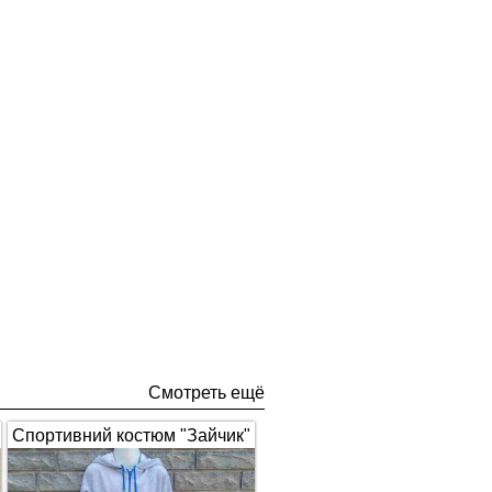
Смотреть ещё
Спортивний костюм "Зайчик"
з вушками, сірий з синім 1672
(арт.326)