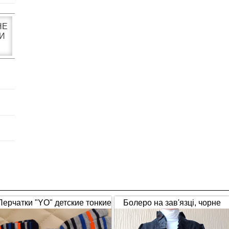
НЕ
И
Перчатки "YO" детские тонкие
Болеро на зав'язці, чорне
полосатые
(1653)