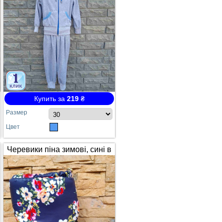
Купить за
219
₴
Размер
Цвет
Черевики піна зимові, сині в
квітах