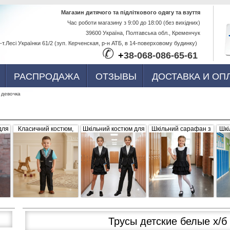
Перейти к
Магазин дитячого та підліткового одягу та взуття
Час роботи магазину з 9:00 до 18:00 (без вихідних)
основному
39600 Україна, Полтавська обл., Кременчук
содержанию
-т.Лесі Українки 61/2 (зуп. Керченская, р-н АТБ, в 14-поверховому будинку)
✆
+
38-068-086-65-61
РАСПРОДАЖА
ОТЗЫВЫ
ДОСТАВКА И ОП
 девочка
для
Класичний костюм,
Шкільний костюм для
Шкільний сарафан з
Шкі
,
чорний з сіро-білими
дівчинки, трійка
рюшами, чорний
б
вка
вставками (жилетка +
штани)
Трусы детские белые х/б