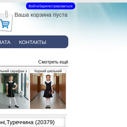
Войти/Зарегистрироваться
Вход на сайт
Ваша корзина пуста
ЛАТА
КОНТАКТЫ
Смотреть ещё
льний сарафан з
Чорний шкільний
рошкою, чорний
сарафан для дівчинки
з рюшками внизу та
завищеним поясом
(арт.398)
рні,Туреччина
(20379)