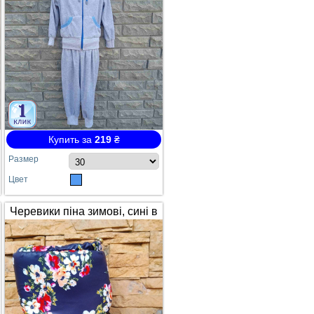
Купить за
219
₴
Размер
Цвет
Черевики піна зимові, сині в
квітах