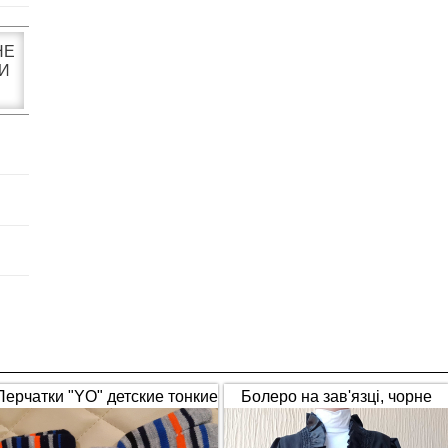
НЕ
И
Перчатки "YO" детские тонкие
Болеро на зав'язці, чорне
полосатые
(1653)