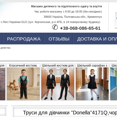
Перейти к
Магазин дитячого та підліткового одягу та взуття
Час роботи магазину з 9:00 до 18:00 (без вихідних)
основному
39600 Україна, Полтавська обл., Кременчук
содержанию
-т.Лесі Українки 61/2 (зуп. Керченская, р-н АТБ, в 14-поверховому будинку)
✆
+
38-068-086-65-61
РАСПРОДАЖА
ОТЗЫВЫ
ДОСТАВКА И ОП
 девочка
для
Класичний костюм,
Шкільний костюм для
Шкільний сарафан з
Шкі
,
чорний з сіро-білими
дівчинки, трійка
рюшами, чорний
б
вка
вставками (жилетка +
штани)
Труси для дівчинки "Donella"4171Q,чо