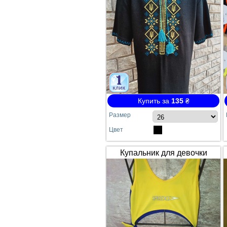
Купить за
135
₴
Размер
Цвет
Купальник для девочки
SPEEDO жёлто-синий
сдельный №64