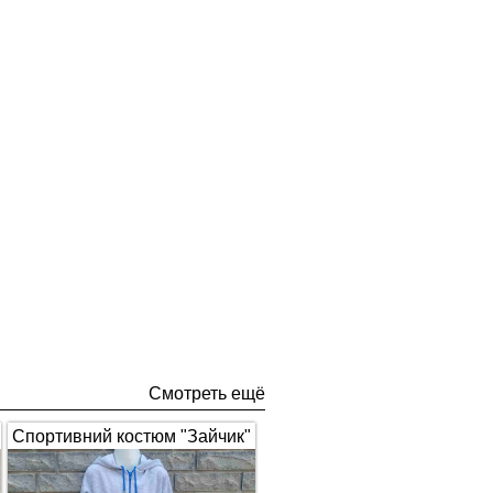
Смотреть ещё
Спортивний костюм "Зайчик"
з вушками, сірий з синім 1672
(арт.326)