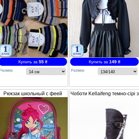
Купить за
55
₴
Купить за
149
₴
Размер
Размер
Рюкзак школьный с феей
Чоботи Kellaifeng темно-сірі з
Winx / Винкс
білим хутром і ремінцем