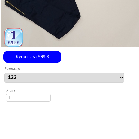
Купить за
599
₴
Размер
К-во