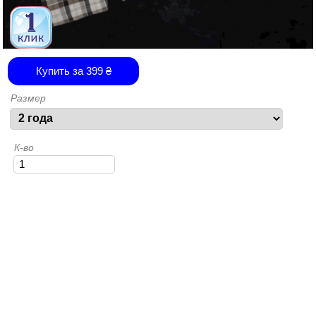
Купить за
399
₴
Размер
К-во