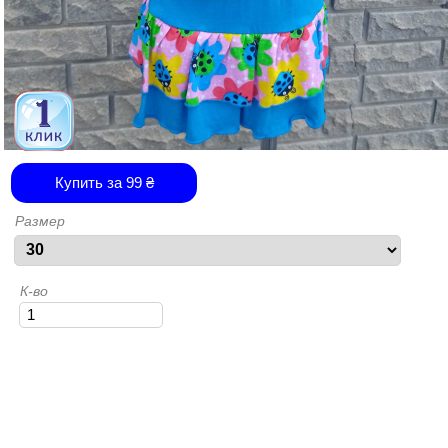
Купить за
99
₴
Размер
К-во