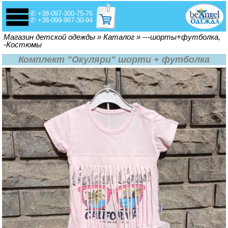
✆ +38-097-300-75-76
✆ +38-099-987-30-94
Вы здесь
Магазин детской одежды
»
Каталог
»
---шорты+футболка,
-Костюмы
Комплект "Окуляри" шорти + футболка