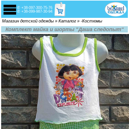
✆ +38-097-300-75-76
✆ +38-099-987-30-94
Вы здесь
Магазин детской одежды
»
Каталог
»
-Костюмы
Комплект майка и шорты "Даша следопыт"