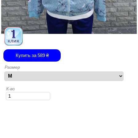
Купить за
589
₴
Размер
К-во