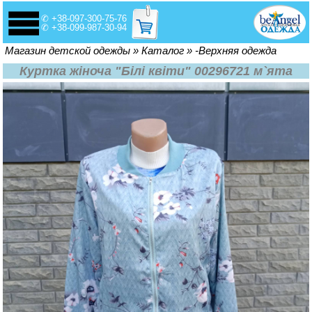
✆ +38-097-300-75-76
✆ +38-099-987-30-94
Вы здесь
Магазин детской одежды
»
Каталог
»
-Верхняя одежда
Куртка жіноча "Білі квіти" 00296721 м`ята