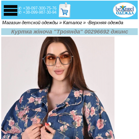
✆ +38-097-300-75-76
✆ +38-099-987-30-94
Вы здесь
Магазин детской одежды
»
Каталог
»
-Верхняя одежда
Куртка жіноча "Троянда" 00296692 джинс