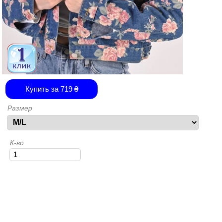
Купить за
719
₴
Размер
К-во