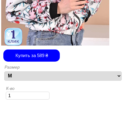
Купить за
589
₴
Размер
К-во