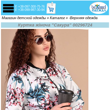
✆ +38-097-300-75-76
✆ +38-099-987-30-94
Вы здесь
Магазин детской одежды
»
Каталог
»
-Верхняя одежда
Куртка жіноча "Сакура" 00296724