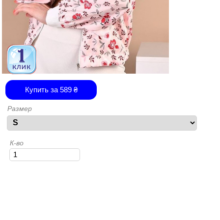
Купить за
589
₴
Размер
К-во