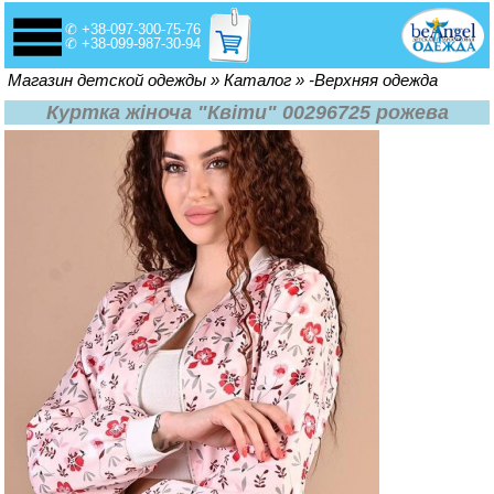
✆ +38-097-300-75-76
✆ +38-099-987-30-94
Вы здесь
Магазин детской одежды
»
Каталог
»
-Верхняя одежда
Куртка жіноча "Квіти" 00296725 рожева