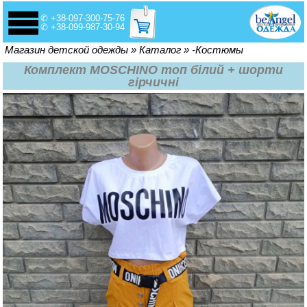
✆ +38-097-300-75-76
✆ +38-099-987-30-94
Вы здесь
Магазин детской одежды
»
Каталог
»
-Костюмы
Комплект MOSCHINO топ білий + шорти
гірчичні