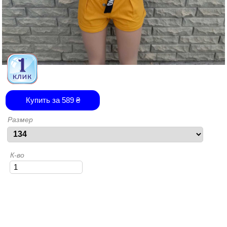
Купить за
589
₴
Размер
К-во