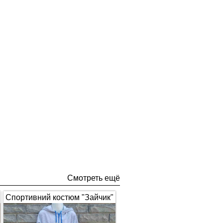
Смотреть ещё
Спортивний костюм "Зайчик"
з вушками, сірий з синім 1672
(арт.326)