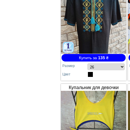
Купить за
135
₴
Размер
Цвет
Купальник для девочки
SPEEDO жёлто-синий
сдельный №64