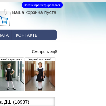
Войти/Зарегистрироваться
Вход на сайт
Ваша корзина пуста
ЛАТА
КОНТАКТЫ
Смотреть ещё
льний сарафан з
Чорний шкільний
рошкою, чорний
сарафан для дівчинки
з рюшками внизу та
завищеним поясом
(арт.398)
на ДШ
(18937)