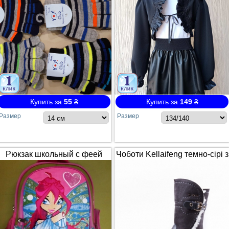
Купить за
55
₴
Купить за
149
₴
Размер
Размер
Рюкзак школьный с феей
Чоботи Kellaifeng темно-сірі з
Winx / Винкс
білим хутром і ремінцем