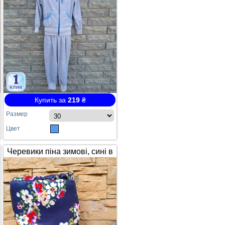
Купить за
219
₴
Размер
Цвет
Черевики піна зимові, сині в
квітах