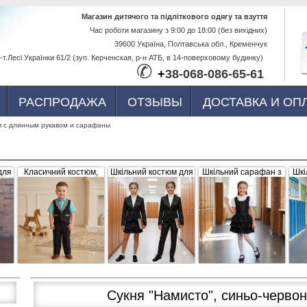
Перейти к
Магазин дитячого та підліткового одягу та взуття
Час роботи магазину з 9:00 до 18:00 (без вихідних)
основному
39600 Україна, Полтавська обл., Кременчук
содержанию
-т.Лесі Українки 61/2 (зуп. Керченская, р-н АТБ, в 14-поверховому будинку)
✆
+
38-068-086-65-61
РАСПРОДАЖА
ОТЗЫВЫ
ДОСТАВКА И ОП
я с длинным рукавом и сарафаны
для
Класичний костюм,
Шкільний костюм для
Шкільний сарафан з
Шкі
,
чорний з сіро-білими
дівчинки, трійка
рюшами, чорний
б
вка
вставками (жилетка +
штани)
Сукня "Намисто", синьо-черво