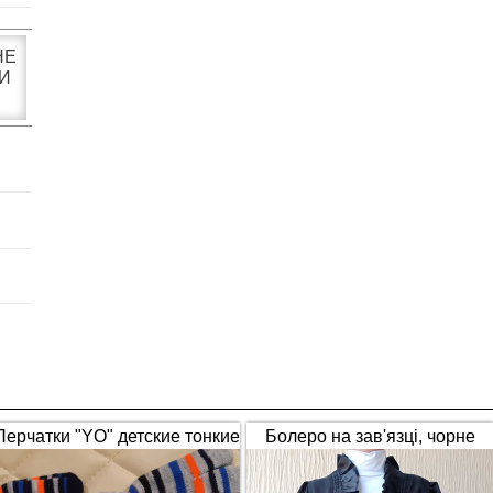
НЕ
И
Перчатки "YO" детские тонкие
Болеро на зав'язці, чорне
полосатые
(1653)