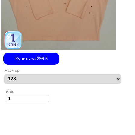
Купить за
299
₴
Размер
К-во