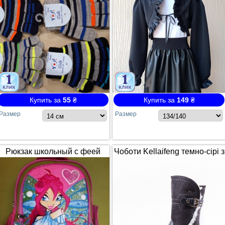
Купить за
55
₴
Купить за
149
₴
Размер
Размер
Рюкзак школьный с феей
Чоботи Kellaifeng темно-сірі з
Winx / Винкс
білим хутром і ремінцем