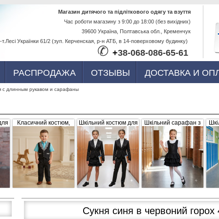
Перейти к
Магазин дитячого та підліткового одягу та взуття
Час роботи магазину з 9:00 до 18:00 (без вихідних)
основному
39600 Україна, Полтавська обл., Кременчук
содержанию
-т.Лесі Українки 61/2 (зуп. Керченская, р-н АТБ, в 14-поверховому будинку)
✆
+
38-068-086-65-61
РАСПРОДАЖА
ОТЗЫВЫ
ДОСТАВКА И ОП
я с длинным рукавом и сарафаны
для
Класичний костюм,
Шкільний костюм для
Шкільний сарафан з
Шкі
,
чорний з сіро-білими
дівчинки, трійка
рюшами, чорний
б
вка
вставками (жилетка +
штани)
Сукня синя в червоний горох 