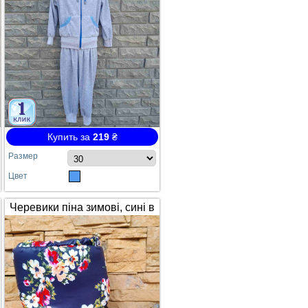
Купить за
219
₴
Размер
Цвет
Черевики піна зимові, сині в
квітах