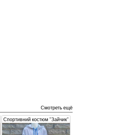
Смотреть ещё
Спортивний костюм "Зайчик"
з вушками, сірий з синім 1672
(арт.326)