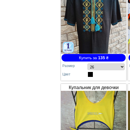
Купить за
135
₴
Размер
Цвет
Купальник для девочки
SPEEDO жёлто-синий
сдельный №64