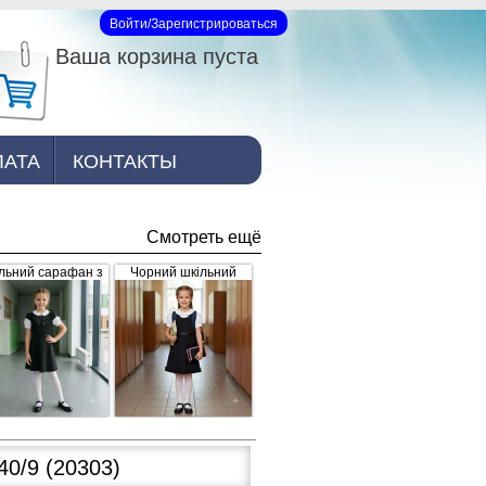
Войти/Зарегистрироваться
Вход на сайт
Ваша корзина пуста
ЛАТА
КОНТАКТЫ
Смотреть ещё
льний сарафан з
Чорний шкільний
рошкою, чорний
сарафан для дівчинки
з рюшками внизу та
завищеним поясом
(арт.398)
40/9
(20303)