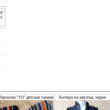
НЕ
И
Перчатки "YO" детские тонкие
Болеро на зав'язці, чорне
полосатые
(1653)